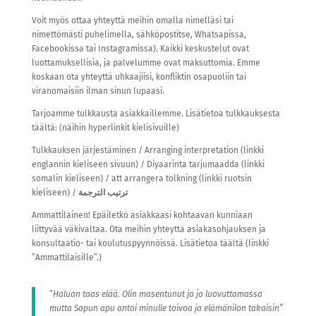
Voit myös ottaa yhteyttä meihin omalla nimelläsi tai
nimettömästi puhelimella, sähköpostitse, Whatsapissa,
Facebookissa tai Instagramissa). Kaikki keskustelut ovat
luottamuksellisia, ja palvelumme ovat maksuttomia. Emme
koskaan ota yhteyttä uhkaajiisi, konfliktin osapuoliin tai
viranomaisiin ilman sinun lupaasi.
Tarjoamme tulkkausta asiakkaillemme. Lisätietoa tulkkauksesta
täältä: (näihin hyperlinkit kielisivuille)
Tulkkauksen järjestäminen / Arranging interpretation (linkki
englannin kieliseen sivuun) / Diyaarinta tarjumaadda (linkki
somalin kieliseen) / att arrangera tolkning (linkki ruotsin
kieliseen) /
الترجمة
ترتيب
Ammattilainen! Epäiletkö asiakkaasi kohtaavan kunniaan
liittyvää väkivaltaa. Ota meihin yhteyttä asiakasohjauksen ja
konsultaatio- tai koulutuspyynnöissä. Lisätietoa täältä (linkki
”Ammattilaisille”.)
”
Haluan taas elää. Olin masentunut ja jo luovuttamassa
mutta Sopun apu antoi minulle toivoa ja elämänilon takaisin”