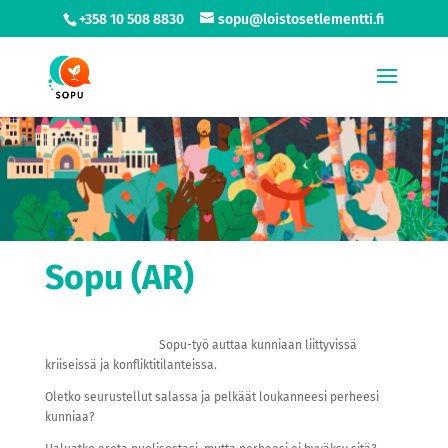
+358 10 508 8830
sopu@loistosetlementti.fi
Sopu (AR)
Sopu-työ auttaa kunniaan liittyvissä
kriiseissä ja konfliktitilanteissa.
Oletko seurustellut salassa ja pelkäät loukanneesi perheesi
kunniaa?