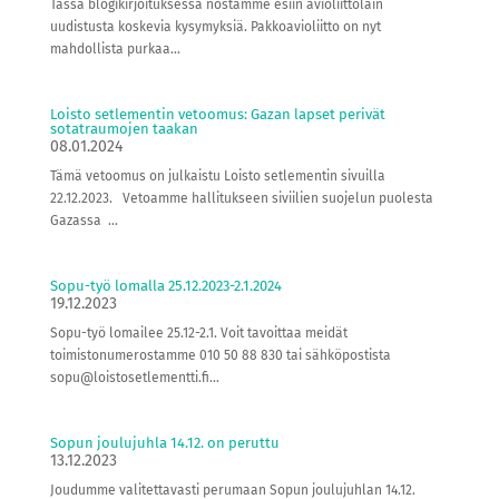
Tässä blogikirjoituksessa nostamme esiin avioliittolain
uudistusta koskevia kysymyksiä. Pakkoavioliitto on nyt
mahdollista purkaa...
Loisto setlementin vetoomus: Gazan lapset perivät
sotatraumojen taakan
08.01.2024
Tämä vetoomus on julkaistu Loisto setlementin sivuilla
22.12.2023. Vetoamme hallitukseen siviilien suojelun puolesta
Gazassa ...
Sopu-työ lomalla 25.12.2023-2.1.2024
19.12.2023
Sopu-työ lomailee 25.12-2.1. Voit tavoittaa meidät
toimistonumerostamme 010 50 88 830 tai sähköpostista
sopu@loistosetlementti.fi...
Sopun joulujuhla 14.12. on peruttu
13.12.2023
Joudumme valitettavasti perumaan Sopun joulujuhlan 14.12.