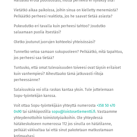
Haluatko erota puolisostasi, mutta perheesi ei hyväksy sitä?
Vietätkö aikaa paikoissa, joihin sinua on kielletty menemästä?
Pelkäätkö perheesi reaktiota, jos he saavat tietää asiasta?
Pukeudutko eri tavalla kuin perheesi tahtoo? Joudutko
salaamaan puolia itsestäsi?
Oletko joutunut juorujen kohteeksi yhteisössäsi?
Tunnetko vetoa samaan sukupuoleen? Pelkäätkö, mitä tapahtuu,
jos perheesi saa tietää?
Tuntuuko, että omat tulevaisuuden toiveesi ovat täysin erilaiset
kuin vanhempiesi? Aiheuttaako tämä jatkuvasti riitoja
perheessänne?
Salaisuuksia voi olla raskas kantaa yksin. Tule juttelemaan
Sopu-työntekijän kanssa.
Voit ottaa Sopu-työntekijään yhteyttä numerosta
+358 50 470
0490
tai sähköpostilla
sopu@loistosetlementti.fi
. Vastaamme
yhteydenottoihin toimistotyöaikoihin. Ole yhteydessä
hätäkeskukseen numerossa 112 jos sinulla on hätätilanne,
pelkäät väkivaltaa tai että sinut pakotetaan matkustamaan
kotimaahasi.