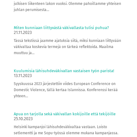
julkisen liikenteen lakon vuoksi. Olemme pahoillamme yhteisen
juhlan perumisesta...
Miten kunniaan liittyvästä väkivallasta tulisi puhua?
21.11.2023
Tässä tekstissä jaamme ajatuksia siitä, miksi kunniaan liittyvään
väkivaltaa koskevia termejä on tärkeä reflektoida. Maailma
muuttuu ja...
Kuulumisia lähisuhdeväkivallan vastaisen työn parista!
13.11.2023
Syyskuussa 2023 järjestettiin viides European Conference on
Domestic Violence, tällä kertaa Islannissa. Konferenssi kerää
yhteen...
Apua on tarjolla sekä väkivallan kokijoille että tekijöille
25.10.2023
Helsinki kampanjoi lähisuhdeväkivaltaa vastaan. Loisto
setlementti ja me Sopu-työssä olemme mukana kampanjassa.