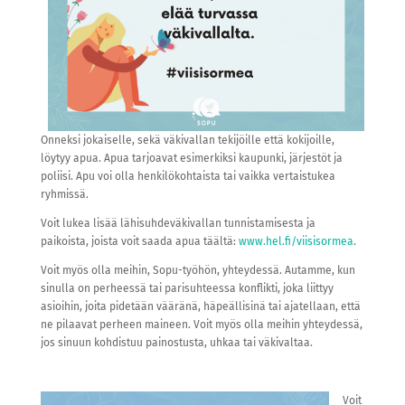
Onneksi jokaiselle, sekä väkivallan tekijöille että kokijoille,
löytyy apua. Apua tarjoavat esimerkiksi kaupunki, järjestöt ja
poliisi. Apu voi olla henkilökohtaista tai vaikka vertaistukea
ryhmissä.
Voit lukea lisää lähisuhdeväkivallan tunnistamisesta ja
paikoista, joista voit saada apua täältä:
www.hel.fi/viisisormea
.
Voit myös olla meihin, Sopu-työhön, yhteydessä. Autamme, kun
sinulla on perheessä tai parisuhteessa konflikti, joka liittyy
asioihin, joita pidetään vääränä, häpeällisinä tai ajatellaan, että
ne pilaavat perheen maineen. Voit myös olla meihin yhteydessä,
jos sinuun kohdistuu painostusta, uhkaa tai väkivaltaa.
Voit