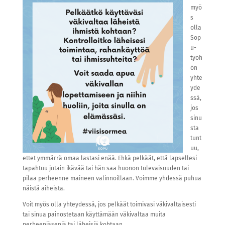
myö
s
olla
Sop
u-
työh
ön
yhte
yde
ssä,
jos
sinu
sta
tunt
uu,
ettet ymmärrä omaa lastasi enää. Ehkä pelkäät, että lapsellesi
tapahtuu jotain ikävää tai hän saa huonon tulevaisuuden tai
pilaa perheenne maineen valinnoillaan. Voimme yhdessä puhua
näistä aiheista.
Voit myös olla yhteydessä, jos pelkäät toimivasi väkivaltaisesti
tai sinua painostetaan käyttämään väkivaltaa muita
perheenjäseniä tai läheisiä kohtaan.