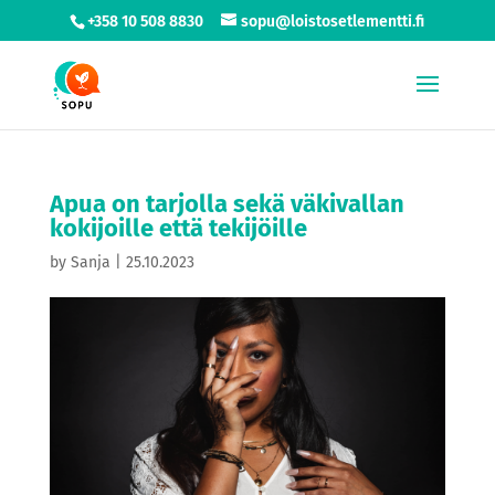
+358 10 508 8830
sopu@loistosetlementti.fi
Apua on tarjolla sekä väkivallan
kokijoille että tekijöille
by
Sanja
|
25.10.2023