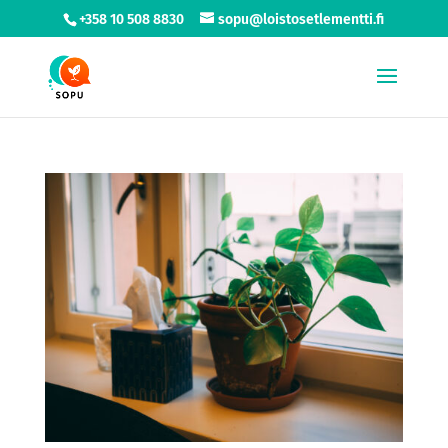
+358 10 508 8830
sopu@loistosetlementti.fi