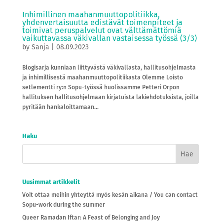
Inhimillinen maahanmuuttopolitiikka,
yhdenvertaisuutta edistävät toimenpiteet ja
toimivat peruspalvelut ovat välttämättömiä
vaikuttavassa väkivallan vastaisessa työssä (3/3)
by
Sanja
|
08.09.2023
Blogisarja kunniaan liittyvästä väkivallasta, hallitusohjelmasta
ja inhimillisestä maahanmuuttopolitiikasta Olemme Loisto
setlementti ry:n Sopu-työssä huolissamme Petteri Orpon
hallituksen hallitusohjelmaan kirjatuista lakiehdotuksista, joilla
pyritään hankaloittamaan...
Haku
Uusimmat artikkelit
Voit ottaa meihin yhteyttä myös kesän aikana / You can contact
Sopu-work during the summer
Queer Ramadan Iftar: A Feast of Belonging and Joy