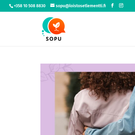
+358 10 508 8830
sopu@loistosetlementti.fi