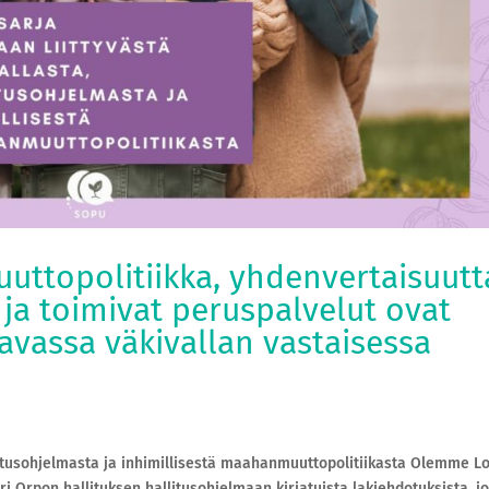
uttopolitiikka, yhdenvertaisuutt
 ja toimivat peruspalvelut ovat
avassa väkivallan vastaisessa
llitusohjelmasta ja inhimillisestä maahanmuuttopolitiikasta Olemme Lo
 Orpon hallituksen hallitusohjelmaan kirjatuista lakiehdotuksista, jo