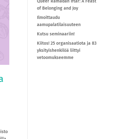
Queer Ramadan Iftar: A Feast
of Belonging and Joy
Ilmoittaudu
aamupalatilaisuuteen
Kutsu seminaariin!
Kiitos! 25 organisaatiota ja 83
yksityishenkilöä liittyi
vetoomukseemme
a
isto
illa