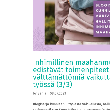
Inhimillinen maahanmu
edistävät toimenpiteet
välttämättömiä vaikutt
työssä (3/3)
by
Sanja
|
08.09.2023
Blogisarja kunniaan liittyvästä väkivallasta, ha
setlementti ry:n Sopu-työssä huolissamme Petteri