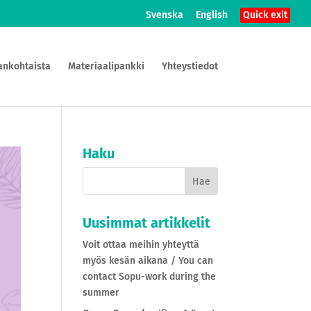
Svenska
English
Quick exit
ankohtaista
Materiaalipankki
Yhteystiedot
Haku
Uusimmat artikkelit
Voit ottaa meihin yhteyttä
myös kesän aikana / You can
contact Sopu-work during the
summer