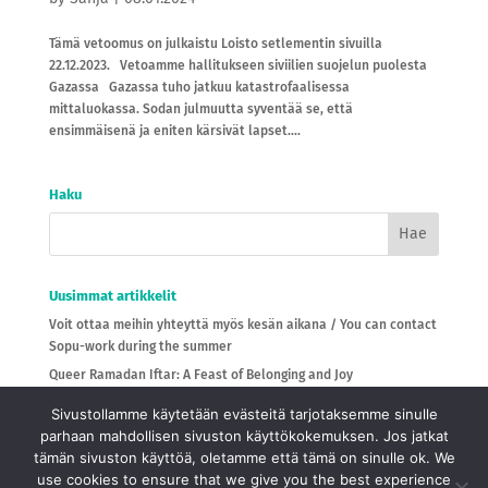
Tämä vetoomus on julkaistu Loisto setlementin sivuilla
22.12.2023. Vetoamme hallitukseen siviilien suojelun puolesta
Gazassa Gazassa tuho jatkuu katastrofaalisessa
mittaluokassa. Sodan julmuutta syventää se, että
ensimmäisenä ja eniten kärsivät lapset....
Haku
Uusimmat artikkelit
Voit ottaa meihin yhteyttä myös kesän aikana / You can contact
Sopu-work during the summer
Queer Ramadan Iftar: A Feast of Belonging and Joy
Ilmoittaudu aamupalatilaisuuteen
Sivustollamme käytetään evästeitä tarjotaksemme sinulle
Kutsu seminaariin!
parhaan mahdollisen sivuston käyttökokemuksen. Jos jatkat
tämän sivuston käyttöä, oletamme että tämä on sinulle ok. We
Kiitos! 25 organisaatiota ja 83 yksityishenkilöä liittyi
use cookies to ensure that we give you the best experience
vetoomukseemme