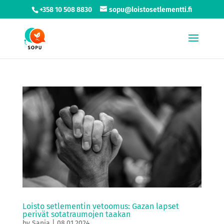
+358 10 508 8830
sopu@loistosetlementti.fi
Loisto setlementin vetoomus: Gazan lapset
perivät sotatraumojen taakan
by
Sanja
|
08.01.2024