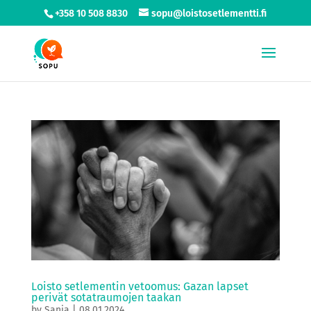
+358 10 508 8830
sopu@loistosetlementti.fi
Loisto setlementin vetoomus: Gazan lapset
perivät sotatraumojen taakan
by
Sanja
|
08.01.2024