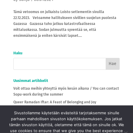
Tämä vetoomus on julkaistu Loisto setlementin sivuilla
22.12.2023. Vetoamme hallitukseen siviilien suojelun puolesta
Gazassa Gazassa tuho jatkuu katastrofaalisessa
mittaluokassa. Sodan julmuutta syventää se, että
ensimmäisenä ja eniten kärsivät lapset....
Haku
Uusimmat artikkelit
Voit ottaa meihin yhteyttä myös kesän aikana / You can contact
Sopu-work during the summer
Queer Ramadan Iftar: A Feast of Belonging and Joy
Ilmoittaudu aamupalatilaisuuteen
Sivustollamme käytetään evästeitä tarjotaksemme sinulle
Kutsu seminaariin!
parhaan mahdollisen sivuston käyttökokemuksen. Jos jatkat
tämän sivuston käyttöä, oletamme että tämä on sinulle ok. We
Kiitos! 25 organisaatiota ja 83 yksityishenkilöä liittyi
use cookies to ensure that we give you the best experience
vetoomukseemme