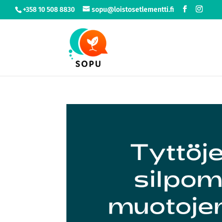
+358 10 508 8830
sopu@loistosetlementti.fi