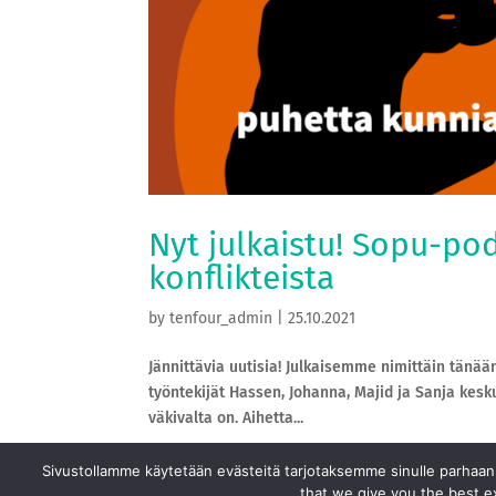
Nyt julkaistu! Sopu-pod
konflikteista
by
tenfour_admin
|
25.10.2021
Jännittävia uutisia! Julkaisemme nimittäin tän
työntekijät Hassen, Johanna, Majid ja Sanja keskus
väkivalta on. Aihetta...
Sivustollamme käytetään evästeitä tarjotaksemme sinulle parhaan
that we give you the best ex