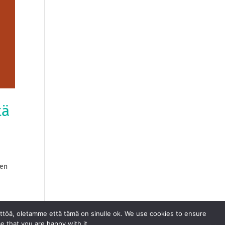
tä
een
ttöä, oletamme että tämä on sinulle ok. We use cookies to ensure
e that you are happy with it.