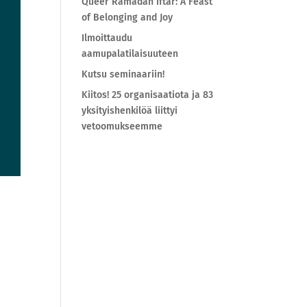
Queer Ramadan Iftar: A Feast
of Belonging and Joy
Ilmoittaudu
aamupalatilaisuuteen
Kutsu seminaariin!
Kiitos! 25 organisaatiota ja 83
yksityishenkilöä liittyi
vetoomukseemme