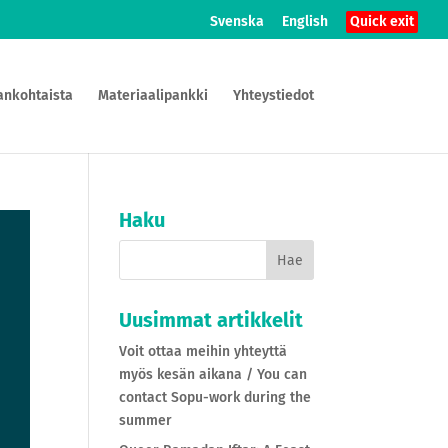
Svenska
English
Quick exit
ankohtaista
Materiaalipankki
Yhteystiedot
Haku
Uusimmat artikkelit
Voit ottaa meihin yhteyttä
myös kesän aikana / You can
contact Sopu-work during the
summer