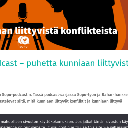
cast – puhetta kunniaan liittyvis
ään Sopu-podcastin. Tässä podcast-sarjassa Sopu-työn ja Bahar-hankk
televat siitä, mitä kunniaan liittyvät konfliktit ja kunniaan liittyvä
 mahdollisen sivuston käyttökokemuksen. Jos jatkat tämän sivuston käy
perience on our website. If you continue to use this site we will assum