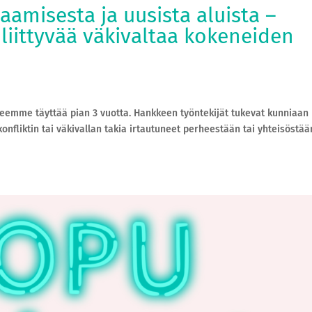
aamisesta ja uusista aluista –
iittyvää väkivaltaa kokeneiden
emme täyttää pian 3 vuotta. Hankkeen työntekijät tukevat kunniaan
konfliktin tai väkivallan takia irtautuneet perheestään tai yhteisöstään