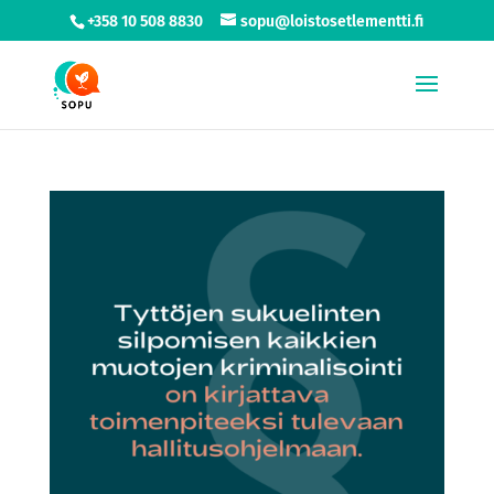
+358 10 508 8830
sopu@loistosetlementti.fi