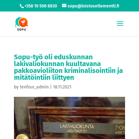
+358 10 508 8830
sopu@loistosetlementti.fi
Sopu-työ oli eduskunnan
lakivaliokunnan kuultavana
pakkoavioliiton kriminalisointiin ja
mitätöintiin liittyen
by
tenfour_admin
|
18.11.2021