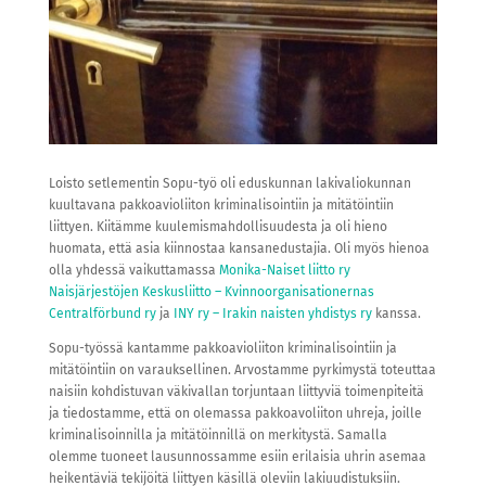
Loisto setlementin Sopu-työ oli eduskunnan lakivaliokunnan
kuultavana pakkoavioliiton kriminalisointiin ja mitätöintiin
liittyen. Kiitämme kuulemismahdollisuudesta ja oli hieno
huomata, että asia kiinnostaa kansanedustajia. Oli myös hienoa
olla yhdessä vaikuttamassa
Monika-Naiset liitto ry
Naisjärjestöjen Keskusliitto – Kvinnoorganisationernas
Centralförbund ry
ja
INY ry – Irakin naisten yhdistys ry
kanssa.
Sopu-työssä kantamme pakkoavioliiton kriminalisointiin ja
mitätöintiin on varauksellinen. Arvostamme pyrkimystä toteuttaa
naisiin kohdistuvan väkivallan torjuntaan liittyviä toimenpiteitä
ja tiedostamme, että on olemassa pakkoavoliiton uhreja, joille
kriminalisoinnilla ja mitätöinnillä on merkitystä. Samalla
olemme tuoneet lausunnossamme esiin erilaisia uhrin asemaa
heikentäviä tekijöitä liittyen käsillä oleviin lakiuudistuksiin.