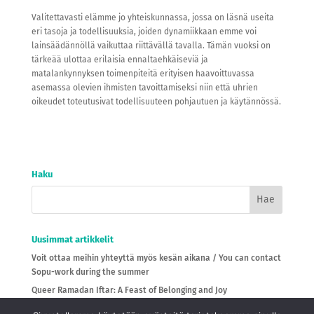
Valitettavasti elämme jo yhteiskunnassa, jossa on läsnä useita
eri tasoja ja todellisuuksia, joiden dynamiikkaan emme voi
lainsäädännöllä vaikuttaa riittävällä tavalla. Tämän vuoksi on
tärkeää ulottaa erilaisia ennaltaehkäiseviä ja
matalankynnyksen toimenpiteitä erityisen haavoittuvassa
asemassa olevien ihmisten tavoittamiseksi niin että uhrien
oikeudet toteutusivat todellisuuteen pohjautuen ja käytännössä.
Haku
Uusimmat artikkelit
Voit ottaa meihin yhteyttä myös kesän aikana / You can contact
Sopu-work during the summer
Queer Ramadan Iftar: A Feast of Belonging and Joy
Ilmoittaudu aamupalatilaisuuteen