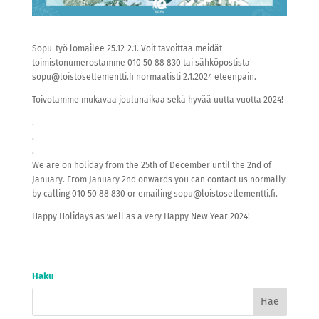
Sopu-työ lomailee 25.12-2.1. Voit tavoittaa meidät
toimistonumerostamme 010 50 88 830 tai sähköpostista
sopu@loistosetlementti.fi normaalisti 2.1.2024 eteenpäin.
Toivotamme mukavaa joulunaikaa sekä hyvää uutta vuotta 2024!
.
.
.
We are on holiday from the 25th of December until the 2nd of
January. From January 2nd onwards you can contact us normally
by calling 010 50 88 830 or emailing sopu@loistosetlementti.fi.
Happy Holidays as well as a very Happy New Year 2024!
Haku